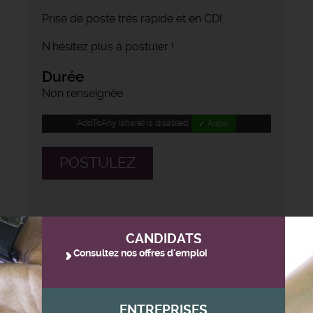
Prise de poste très rapide et en CDI.
N'hésitez plus à postuler !
Durée
Non renseignée
AddToAny (share) is disabled.
✓ Allow
POSTULEZ
CANDIDATS
Consultez nos offres d'emploi
ENTREPRISES