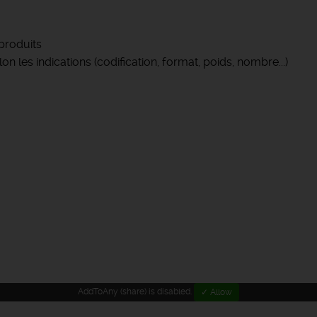
produits
lon les indications (codification, format, poids, nombre...)
AddToAny (share) is disabled.
✓ Allow