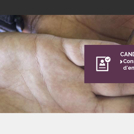
CAN
Cons
d'e