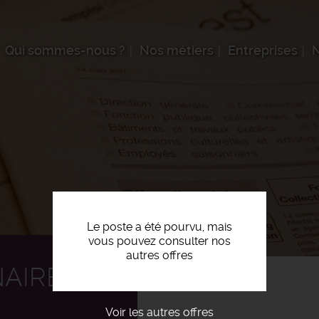
Qui sommes-nous ?
Nos métiers
Entreprises
N
Le poste a été pourvu, mais
vous pouvez consulter nos
autres offres
AIRE F/H
Voir les autres offres