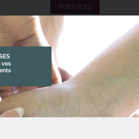
POSTULEZ
SES
z vos
ents