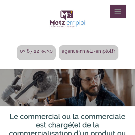
Aller
au
Toggle
contenu
navigat
principal
03 87 22 35 30
agence@metz-emploi.fr
Le commercial ou la commerciale
est chargé(e) de la
commercialisation d'un produit ou